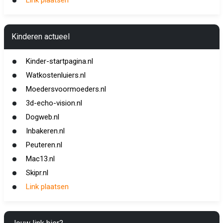
Link plaatsen
Kinderen actueel
Kinder-startpagina.nl
Watkostenluiers.nl
Moedersvoormoeders.nl
3d-echo-vision.nl
Dogweb.nl
Inbakeren.nl
Peuteren.nl
Mac13.nl
Skipr.nl
Link plaatsen